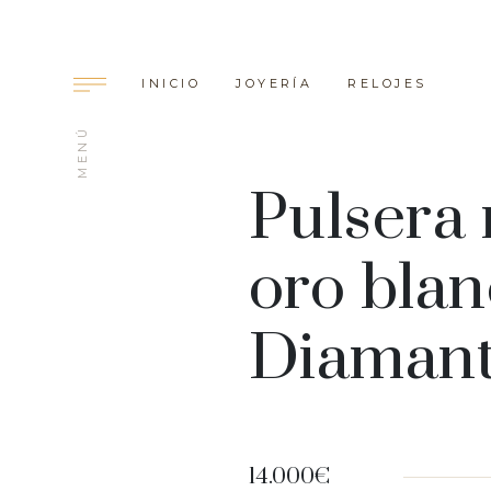
INICIO
JOYERÍA
RELOJES
MENÚ
P
u
l
s
e
r
a
o
r
o
b
l
a
n
D
i
a
m
a
n
RECU
14.000€