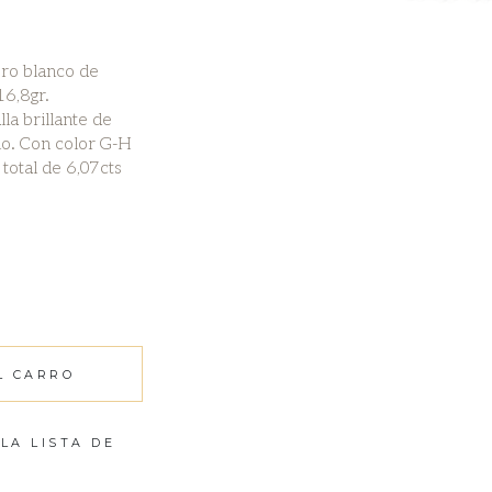
oro blanco de
16,8gr.
la brillante de
no. Con color G-H
total de 6,07cts
L CARRO
LA LISTA DE