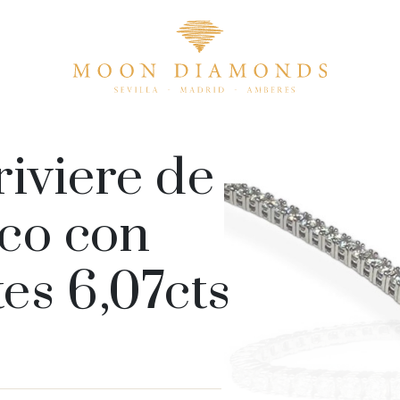
r
i
v
i
e
r
e
d
e
INGRESAR A MI CUENT
c
o
c
o
n
t
e
s
6
,
0
7
c
t
s
PERAR CONTRASEÑA
CREAR CUE