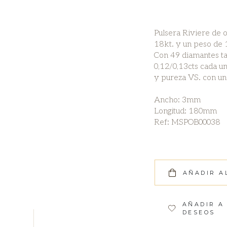
Pulsera Riviere de 
18kt. y un peso de 
Con 49 diamantes tal
0,12/0,13cts cada u
y pureza VS. con un 
Ancho: 3mm
Longitud: 180mm
Ref: MSPOB00038
AÑADIR A
AÑADIR A 
DESEOS